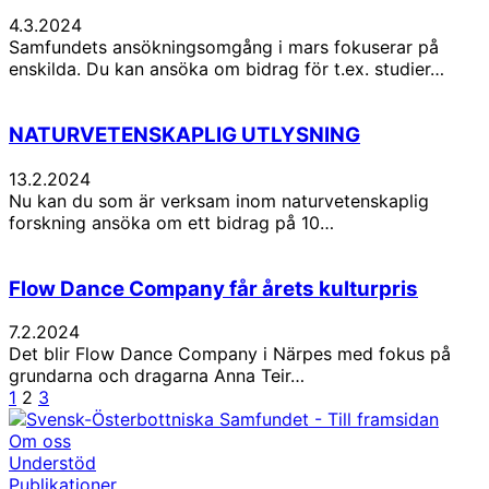
4.3.2024
Samfundets ansökningsomgång i mars fokuserar på
enskilda. Du kan ansöka om bidrag för t.ex. studier…
NATURVETENSKAPLIG UTLYSNING
13.2.2024
Nu kan du som är verksam inom naturvetenskaplig
forskning ansöka om ett bidrag på 10…
Flow Dance Company får årets kulturpris
7.2.2024
Det blir Flow Dance Company i Närpes med fokus på
grundarna och dragarna Anna Teir…
Föregående
Sida
Sida
Sida
Nästa
1
2
3
sida
sida
Om oss
Understöd
Publikationer