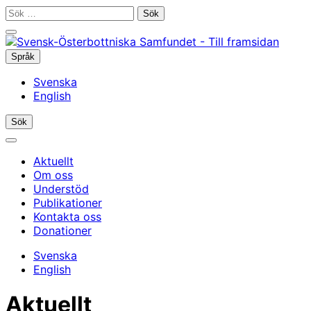
Gå
Sök
till
efter:
Stäng
innehållet
sökfältet
Språk
Språkmeny
Svenska
English
Öppna/stäng
Sök
sökfältet
Huvudmeny
Aktuellt
Om oss
Understöd
Publikationer
Kontakta oss
Donationer
Svenska
English
Aktuellt