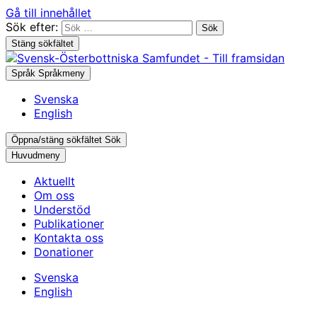
Gå till innehållet
Sök efter:
Stäng sökfältet
Språk
Språkmeny
Svenska
English
Öppna/stäng sökfältet
Sök
Huvudmeny
Aktuellt
Om oss
Understöd
Publikationer
Kontakta oss
Donationer
Svenska
English