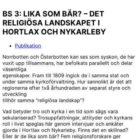
BS 3: LIKA SOM BÄR? – DET
RELIGIÖSA LANDSKAPET I
HORTLAX OCH NYKARLEBY
Publikation
Norrbotten och Österbotten kan ses som syskon, de har
vuxit upp tillsammans, har befolkats parallellt och delar
väsentliga
egenskaper. Fram till 1809 ingick de i samma stat och
under samma kyrkoförvaltning. Hur sannolikt är det att
regionerna efter två århundraden av separat styre och
utveckling
tillhör samma ”religiösa landskap”?
Vad betyder tro och kyrka i en tid som sägs vara
sekulariserad? Trosuppfattningar, attityder och kyrkans
roll i livet speglas här genom intervjuer och enkäter
gjorda i Hortlax och Nykarleby. Finns det en skillnad?
Eller är de lika som bär? Fem religionsforskare ger