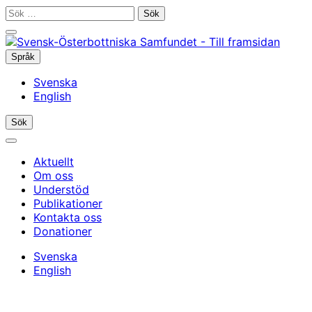
Gå
Sök
till
efter:
Stäng
innehållet
sökfältet
Språk
Språkmeny
Svenska
English
Öppna/stäng
Sök
sökfältet
Huvudmeny
Aktuellt
Om oss
Understöd
Publikationer
Kontakta oss
Donationer
Svenska
English