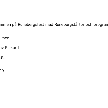
lkommen på Runebergsfest med Runebergstårtor och progra
l med
 av Rickard
st.
.00