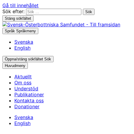
Gå till innehållet
Sök efter:
Stäng sökfältet
Språk
Språkmeny
Svenska
English
Öppna/stäng sökfältet
Sök
Huvudmeny
Aktuellt
Om oss
Understöd
Publikationer
Kontakta oss
Donationer
Svenska
English